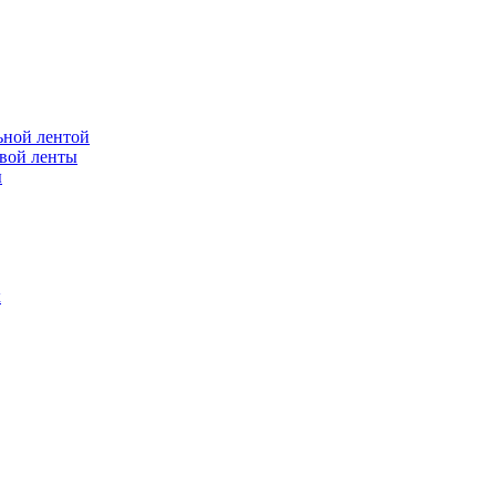
ьной лентой
вой ленты
ы
к