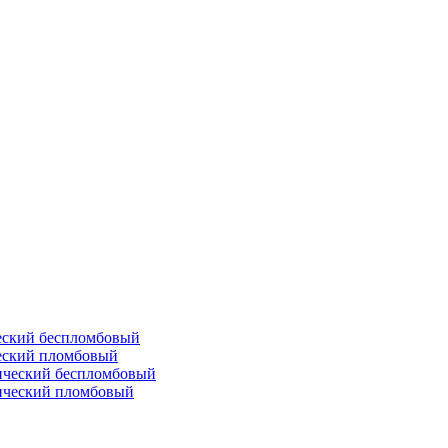
еский беспломбовый
ческий пломбовый
ический беспломбовый
тический пломбовый